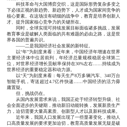
科技革命与大国博弈交织，这是国际形势复杂多变之
下必须正视的新趋势。新趋势下，人才成为国家间竞争的
核心要素。在这场没有硝烟的战争中，教育是培养创新人
才、提升国家核心竞争力的关键所在。
同时，全球实现可持续发展目标面临诸多挑战，发展
教育事业是破解人类面临的共有难题的必由之路，这是世
界各国的普遍共识。
——二是我国经济社会发展的新特征。
以“年”为刻度来看：近年来，中国经济年增速在世界
主要经济体中位居前列，年经济总量规模稳居全球第二
位，对世界经济增长贡献率保持在30%左右……持续成为
世界经济的重要稳定器和动力源。
以“天”为刻度来看：每天生产8万多辆汽车、340万台
智能手机，寄送超过4.7亿件快递……中国经济的活力毋
庸置疑。
但，挑战仍在。
从国内发展需求来说，我国正处于经济转型升级、社
会全面进步的关键期，推动新旧动能转换，发展新质生产
力，迫切需要大量高素质、创新型人才以及新科技成果。
近年来，我国人口发展出现了一些显著变化，推动人
口高质量发展的要求更加迫切，教育高质量发展无疑是破