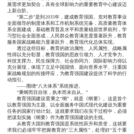
展需求更加契合，具有全球影响力的重要教育中心建设迈
上新台阶。
“第二步”是到2035年，建成教育强国。党对教育事业
全面领导的制度体系和工作机制系统完备，高质量教育体
系全面建成，基础教育普及水平和质量稳居世界前列，学
习型社会全面形成，人民群众教育满意度显著跃升，教育
服务国家战略能力显著跃升，教育现代化总体实现。
透过这些目标，教育的政治属性、人民属性、战略属
性得以充分彰显，教育强国的思政引领力、人才竞争力、
科技支撑力、民生保障力、社会协同力、国际影响力得以
充分展现，体现了立足中国国情、面向世界水平、注重国
家战略规划的衔接呼应，为教育强国建设提供了科学的行
动指引。
——围绕“八大体系”系统推进。
“秉纲而目自张，执本而末自从。”
教育强国建设需秉之“纲”，就是《纲要》。这是首个
以教育强国为主题、以全面服务中国式现代化建设为重要
任务的国家行动计划。这就要求我们在实干过程中，必须
把谋划实施《纲要》作为教育强国建设的主线。
从教育大国到教育强国是系统性跃升和质变，这就要
求我们必须牢牢把握教育的“三大属性”，处理好“五个重