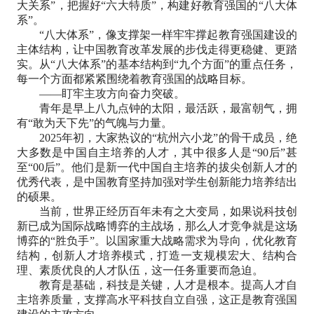
大关系”，把握好“六大特质”，构建好教育强国的“八大体
系”。
“八大体系”，像支撑架一样牢牢撑起教育强国建设的
主体结构，让中国教育改革发展的步伐走得更稳健、更踏
实。从“八大体系”的基本结构到“九个方面”的重点任务，
每一个方面都紧紧围绕着教育强国的战略目标。
——盯牢主攻方向奋力突破。
青年是早上八九点钟的太阳，最活跃，最富朝气，拥
有“敢为天下先”的气魄与力量。
2025年初，大家热议的“杭州六小龙”的骨干成员，绝
大多数是中国自主培养的人才，其中很多人是“90后”甚
至“00后”。他们是新一代中国自主培养的拔尖创新人才的
优秀代表，是中国教育坚持加强对学生创新能力培养结出
的硕果。
当前，世界正经历百年未有之大变局，如果说科技创
新已成为国际战略博弈的主战场，那么人才竞争就是这场
博弈的“胜负手”。以国家重大战略需求为导向，优化教育
结构，创新人才培养模式，打造一支规模宏大、结构合
理、素质优良的人才队伍，这一任务重要而急迫。
教育是基础，科技是关键，人才是根本。提高人才自
主培养质量，支撑高水平科技自立自强，这正是教育强国