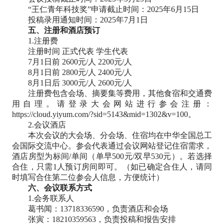
“王仁青年科技奖”申请截止时间：2025年6月15日
投稿录用通知时间：2025年7月1日
五、注册和酒店预订
1.注册费
注册时间 正式代表 学生代表
7月1日前 2600元/人 2200元/人
8月1日前 2800元/人 2400元/人
8月1日后 3000元/人 2600元/人
注册费包含会场、摘要集等费用，其他食宿和交通费
用自理。请登录大会网站进行参会注册：
https://cloud.yiyum.com/?sid=5143&mid=1302&v=100。
2.会议酒店
本次会议的大会场、分会场、住宿均在中华全国总工
会国际交流中心。参会代表通过会议网站登记住宿需求，
酒店房型为标间/单间（单早500元/双早530元）。若选择
合住，只需1人预订房间即可。（如已确定合住人，请同
时填写合住第二位参会人信息，方便统计）
六、会议联系方式
1.会务联系人
葛书闻：13718336590，负责酒店和会场
张寅：18210359563，负责投稿和报告安排