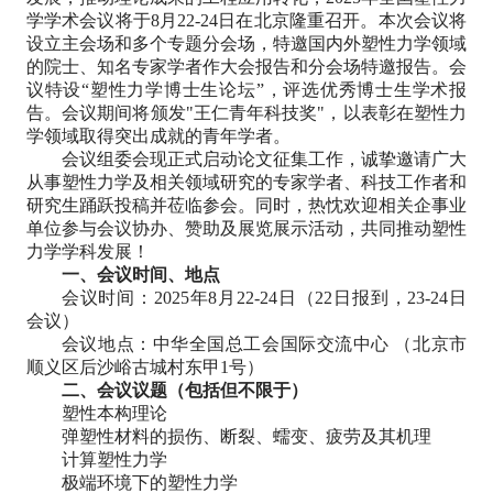
学学术会议将于8月22-24日在北京隆重召开。本次会议将
设立主会场和多个专题分会场，特邀国内外塑性力学领域
的院士、知名专家学者作大会报告和分会场特邀报告。会
议特设“塑性力学博士生论坛”，评选优秀博士生学术报
告。会议期间将颁发"王仁青年科技奖"，以表彰在塑性力
学领域取得突出成就的青年学者。
会议组委会现正式启动论文征集工作，诚挚邀请广大
从事塑性力学及相关领域研究的专家学者、科技工作者和
研究生踊跃投稿并莅临参会。同时，热忱欢迎相关企事业
单位参与会议协办、赞助及展览展示活动，共同推动塑性
力学学科发展！
一、会议时间、地点
会议时间：2025年8月22-24日（22日报到，23-24日
会议）
会议地点：中华全国总工会国际交流中心 （北京市
顺义区后沙峪古城村东甲1号）
二、会议议题（包括但不限于）
塑性本构理论
弹塑性材料的损伤、断裂、蠕变、疲劳及其机理
计算塑性力学
极端环境下的塑性力学