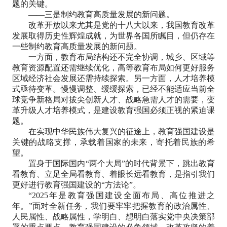
题的关键。
——三是制约教育高质量发展的新问题。
改革开放以来尤其是党的十八大以来，我国教育改革
发展取得历史性辉煌成就，为世界各国所瞩目，但仍存在
一些制约教育高质量发展的新问题。
一方面，教育布局结构还不完全协调，城乡、区域等
教育资源配置还需继续优化，高等教育布局如何更好服务
区域经济社会发展还需持续探索。另一方面，人才培养模
式亟待变革。慢慢调整、缓缓探索，已经不能适应当前全
球竞争新格局对拔尖创新人才、战略急需人才的需要，变
革升级人才培养模式，是建设教育强国必须正视的紧迫课
题。
在实现中华民族伟大复兴的征途上，教育强国建设是
关键的战略支撑，承载着国家的未来，寄托着民族的希
望。
置身于国际国内“两个大局”的时代背景下，跳出教育
看教育、立足全局看教育、着眼长远看教育，是指引我们
更好进行教育强国建设的“方法论”。
“2025年是教育强国建设全面布局、高位推进之
年。”面对全新任务，我们要牢牢把握教育的政治属性、
人民属性、战略属性，学明白、想明白落实党中央决策部