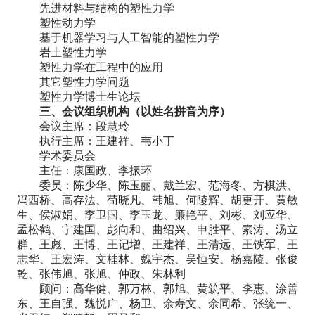
先进材料与结构的塑性力学
塑性动力学
基于机器学习与人工智能的塑性力学
岩土塑性力学
塑性力学在工程中的应用
其它塑性力学问题
塑性力学博士生论坛
三、会议组织机构（以姓名拼音为序）
会议主席：段慧玲
执行主席：王建祥、韦小丁
学术委员会
主任：康国政、李振环
委员：陈少华、陈玉丽、戴兰宏、范海冬、方棋洪、
冯西桥、高存法、苟晓凡、韩旭、何陵辉、胡更开、黄敏
生、侯淑娟、李卫国、李玉龙、廉艳平、刘彬、刘应华、
孟松鹤、宁建国、彭向和、曲绍兴、申胜平、索涛、汤立
群、王彪、王博、王记增、王建祥、王清远、王铁军、王
志华、王宏涛、文桂林、魏宇杰、吴恒安、杨嘉陵、张俊
乾、张伟旭、张旭、仲政、朱林利
顾问：高华健、郭万林、郭旭、黄筑平、李惠、涂善
东、王自强、魏悦广、杨卫、余寿文、余同希、张统一、