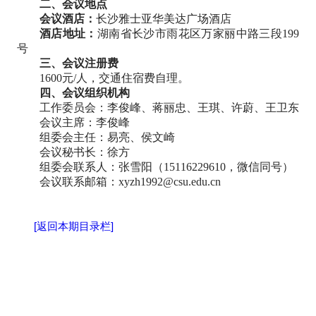
二、会议地点
会议酒店：
长沙雅士亚华美达广场酒店
酒店地址：
湖南省长沙市雨花区万家丽中路三段199
号
三、会议注册费
1600元/人，交通住宿费自理。
四、会议组织机构
工作委员会：李俊峰、蒋丽忠、王琪、许蔚、王卫东
会议主席：李俊峰
组委会主任：易亮、侯文崎
会议秘书长：徐方
组委会联系人：张雪阳（15116229610，微信同号）
会议联系邮箱：xyzh1992@csu.edu.cn
[返回本期目录栏]