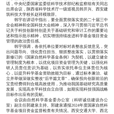
话，中央纪委国家监委驻科学技术部纪检监察组有关同志
出席会议，陕西省科学技术厅一级巡视员韩开兴、西安建
筑科技大学校长赵祥模致辞。
韩宇在讲话中指出，要全面贯彻落实党的二十届三中
全会精神和全国科技大会精神，深入学习贯彻习近平总书
记关于科技创新特别是关于基础研究和审计工作的重要论
述和指示批示精神，切实增强持续改进科学基金项目资金
管理的政治责任感。
韩宇强调，各依托单位要对标对表整改反馈意见，突
出问题导向、强化责任担当、狠抓整改落实，以贯彻落实
新修订的《国家自然科学基金条例》为契机，以建立健全
管理制度为根本，以优化项目资金管理为关键，以强化科
研人员责任意识为基础，以夯实依托单位主体责任为核
心，以提升科学基金资助效能为目标，通过标本兼治、破
立并举做深做实整改“后半篇文章”，确保投向创新前沿的
宝贵经费得到合规高效使用，为推动我国基础研究高质量
发展，实现高水平科技自立自强，如期实现科技强国战略
目标作出应有的贡献。
会议由自然科学基金委办公室（科研诚信建设办公
室）副主任郭建泉主持。郭建泉通报2024年度国家自然科
学基金项目资金监督检查有关情况。西安交通大学、西北