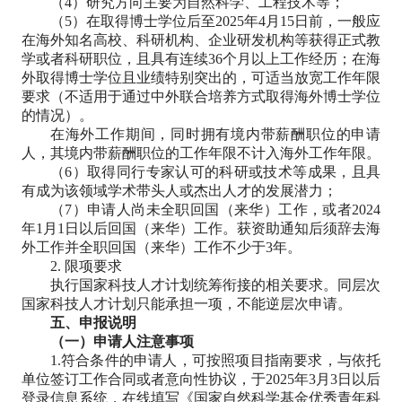
（4）研究方向主要为自然科学、工程技术等；
（5）在取得博士学位后至2025年4月15日前，一般应
在海外知名高校、科研机构、企业研发机构等获得正式教
学或者科研职位，且具有连续36个月以上工作经历；在海
外取得博士学位且业绩特别突出的，可适当放宽工作年限
要求（不适用于通过中外联合培养方式取得海外博士学位
的情况）。
在海外工作期间，同时拥有境内带薪酬职位的申请
人，其境内带薪酬职位的工作年限不计入海外工作年限。
（6）取得同行专家认可的科研或技术等成果，且具
有成为该领域学术带头人或杰出人才的发展潜力；
（7）申请人尚未全职回国（来华）工作，或者2024
年1月1日以后回国（来华）工作。获资助通知后须辞去海
外工作并全职回国（来华）工作不少于3年。
2. 限项要求
执行国家科技人才计划统筹衔接的相关要求。同层次
国家科技人才计划只能承担一项，不能逆层次申请。
五、申报说明
（一）申请人注意事项
1.符合条件的申请人，可按照项目指南要求，与依托
单位签订工作合同或者意向性协议，于2025年3月3日以后
登录信息系统，在线填写《国家自然科学基金优秀青年科