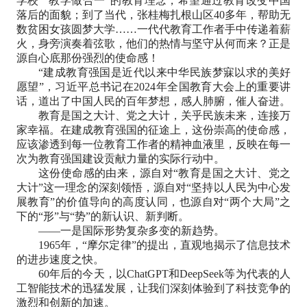
学校”“教学做合一”的教育理念，希望通过教育改变中国
落后的面貌；到了当代，张桂梅扎根山区40多年，帮助无
数贫困女孩圆梦大学……一代代教育工作者手中传递着薪
火，身旁演奏着弦歌，他们的热情与坚守从何而来？正是
源自心底那份强烈的使命感！
“建成教育强国是近代以来中华民族梦寐以求的美好
愿望”，习近平总书记在2024年全国教育大会上的重要讲
话，道出了中国人民的百年梦想，感人肺腑，催人奋进。
教育是国之大计、党之大计，关乎民族未来，连接万
家幸福。在建成教育强国的征途上，这份崇高的使命感，
应该渗透到每一位教育工作者的精神血液里，反映在每一
次为教育强国建设贡献力量的实际行动中。
这份使命感的由来，源自对“教育是国之大计、党之
大计”这一理念的深刻领悟，源自对“坚持以人民为中心发
展教育”的价值导向的高度认同，也源自对“两个大局”之
下的“形”与“势”的新认识、新判断。
——一是国际形势复杂多变的新趋势。
1965年，“摩尔定律”的提出，直观地揭示了信息技术
的进步速度之快。
60年后的今天，以ChatGPT和DeepSeek等为代表的人
工智能技术的迅猛发展，让我们深刻体验到了科技竞争的
激烈和创新的加速。