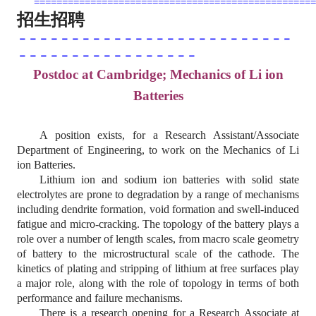
==================================================
招生招聘
－－－－－－－－－－－－－－－－－－－－－－－－－－
－－－－－－－－－－－－－－－－－
Postdoc at Cambridge; Mechanics of Li ion
Batteries
A position exists, for a Research Assistant/Associate
Department of Engineering, to work on the Mechanics of Li
ion Batteries.
Lithium ion and sodium ion batteries with solid state
electrolytes are prone to degradation by a range of mechanisms
including dendrite formation, void formation and swell-induced
fatigue and micro-cracking. The topology of the battery plays a
role over a number of length scales, from macro scale geometry
of battery to the microstructural scale of the cathode. The
kinetics of plating and stripping of lithium at free surfaces play
a major role, along with the role of topology in terms of both
performance and failure mechanisms.
There is a research opening for a Research Associate at