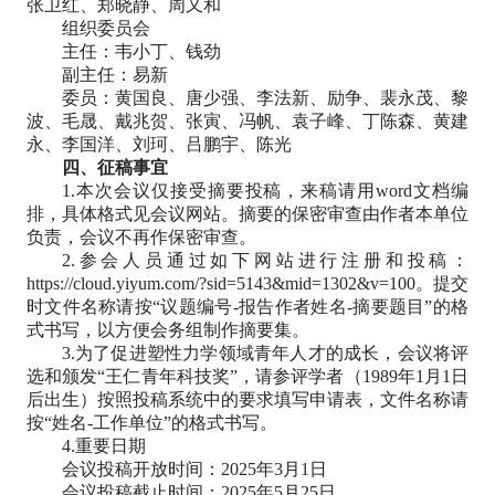
张卫红、郑晓静、周又和
组织委员会
主任：韦小丁、钱劲
副主任：易新
委员：黄国良、唐少强、李法新、励争、裴永茂、黎
波、毛晟、戴兆贺、张寅、冯帆、袁子峰、丁陈森、黄建
永、李国洋、刘珂、吕鹏宇、陈光
四、征稿事宜
1.本次会议仅接受摘要投稿，来稿请用word文档编
排，具体格式见会议网站。摘要的保密审查由作者本单位
负责，会议不再作保密审查。
2.参会人员通过如下网站进行注册和投稿：
https://cloud.yiyum.com/?sid=5143&mid=1302&v=100。提交
时文件名称请按“议题编号-报告作者姓名-摘要题目”的格
式书写，以方便会务组制作摘要集。
3.为了促进塑性力学领域青年人才的成长，会议将评
选和颁发“王仁青年科技奖”，请参评学者（1989年1月1日
后出生）按照投稿系统中的要求填写申请表，文件名称请
按“姓名-工作单位”的格式书写。
4.重要日期
会议投稿开放时间：2025年3月1日
会议投稿截止时间：2025年5月25日