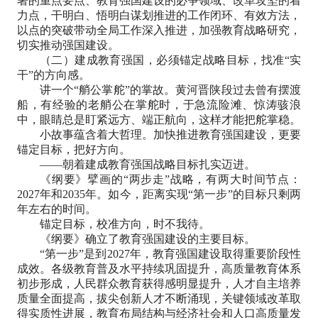
署的重点要点、教育强国建设的必争领域、改革攻坚的着
力点，干明白、悟明白谋划推进的工作闭环、有效方法，
以点的突破带动全局工作深入推进，加强教育战略研究，
切实推动强国建设。
（二）建成教育强国，必须锚定战略目标，找准“实
干”的方向感。
讲一个“艄公掌舵”的掌故。黄河晋陕段过去曾有摆渡
船，有经验的老艄公在掌舵时，于急流险滩、惊涛骇浪
中，眼睛总是盯紧远方、端正航向，这样才能把舵掌稳。
小故事蕴含着大哲理。加快推进教育强国建设，更要
锚定目标，把好方向。
——朝着建成教育强国战略目标扎实迈进。
《纲要》擘画的“两步走”战略，有两大时间节点：
2027年和2035年。如今，距离实现“第一步”的目标只剩两
年左右的时间。
锚定目标，校准方向，时不我待。
《纲要》确立了教育强国建设的主要目标。
“第一步”是到2027年，教育强国建设取得重要阶段性
成效。各级教育普及水平持续巩固提升，高质量教育体系
初步形成，人民群众教育获得感明显提升，人才自主培养
质量全面提高，拔尖创新人才不断涌现，关键领域改革取
得实质性进展，教育布局结构与经济社会和人口高质量发