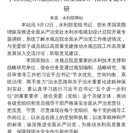
研
来源：水利部网站
本站讯
9
月
12
日，水利部党组书记、部长李国英围
绕纵深推进全面从严治党赴水利水电规划设计总院开展专
题调研，系统了解水规总院全面从严治党工作推进情况，
与党委班子成员就以高质量党建推动水规总院工作高质量
发展深入交流讨论，听取意见建议。
李国英指出，水规总院是重要的水利技术支撑和
战略研究单位，使命任务是通过规划编制、战略研究、项
目审查等工作把习近平总书记
“节水优先、空间均衡、系
统治理、两手发力”治水思路和关于治水重要论述精神落
到实处。要认真学习践行习近平总书记“五个进一步到
位”的重要要求，抓住党委（党组）这个关键主体，推动
各级党组织和党员领导干部严格落实全面从严治党责任，
把负责、守责、尽责体现在每个党组织、每个党的领导工
作岗位上，以永远在路上的坚韧和执着，以改革精神和严
的标准，纵深推进全面从严治党，为推动水利高质量发
展、保障我国水安全作出新的贡献。