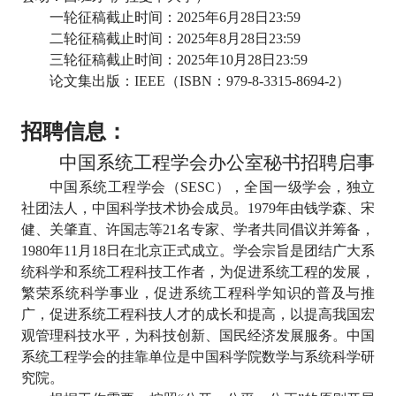
一轮征稿截止时间：
2025
年
6
月
28
日
23:59
二轮征稿截止时间：
2025
年
8
月
28
日
23:59
三轮征稿截止时间：
2025
年
10
月
28
日
23:59
论文集出版：
IEEE
（
ISBN
：
979-8-3315-8694-2
）
招聘信息：
中国系统工程学会办公室秘书招聘启事
中国系统工程学会（
SESC
），全国一级学会，独立
社团法人，中国科学技术协会成员。
1979
年由钱学森、宋
健、关肇直、许国志等
21
名专家、学者共同倡议并筹备，
1980
年
11
月
18
日在北京正式成立。学会宗旨是团结广大系
统科学和系统工程科技工作者，为促进系统工程的发展，
繁荣系统科学事业，促进系统工程科学知识的普及与推
广，促进系统工程科技人才的成长和提高，以提高我国宏
观管理科技水平，为科技创新、国民经济发展服务。中国
系统工程学会的挂靠单位是中国科学院数学与系统科学研
究院。