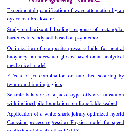
Ocean Engineering
，
Volume341
Experimental quantification of wave attenuation by an
oyster mat breakwater
Study on horizontal loading response of rectangular
barrettes in sandy soil based on p-y method
Optimization of composite pressure hulls for neutral
buoyancy in underwater gliders based on an analytical
mechanical model
Effects of jet combination on sand bed scouring by
twin round impinging jets
Seismic behavior of a jacket-type offshore substation
with inclined pile foundations on liquefiable seabed
Application of a white shark jointly optimized hybrid
Gaussian process regression
–
Physics model for speed
prediction of the airfoil sail VLCC