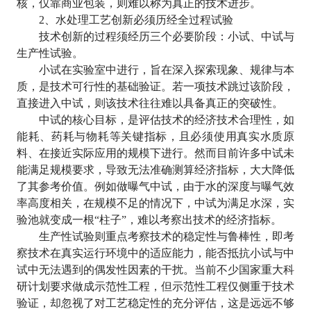
核，仅靠商业包装，则难以称为真正的技术进步。
2
、水处理工艺创新必须历经全过程试验
技术创新的过程须经历三个必要阶段：小试、中试与
生产性试验。
小试在实验室中进行，旨在深入探索现象、规律与本
质，是技术可行性的基础验证。若一项技术跳过该阶段，
直接进入中试，则该技术往往难以具备真正的突破性。
中试的核心目标，是评估技术的经济技术合理性，如
能耗、药耗与物耗等关键指标，且必须使用真实水质原
料、在接近实际应用的规模下进行。然而目前许多中试未
能满足规模要求，导致无法准确测算经济指标，大大降低
了其参考价值。例如做曝气中试，由于水的深度与曝气效
率高度相关，在规模不足的情况下，中试为满足水深，实
验池就变成一根
“
柱子
”
，难以考察出技术的经济指标。
生产性试验则重点考察技术的稳定性与鲁棒性，即考
察技术在真实运行环境中的适应能力，能否抵抗小试与中
试中无法遇到的偶发性因素的干扰。当前不少国家重大科
研计划要求做成示范性工程，但示范性工程仅侧重于技术
验证，却忽视了对工艺稳定性的充分评估，这是远远不够