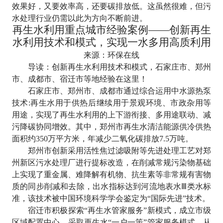
效果好，又要效率高，还要碳排放低。这虽然很难，但污
水处理行业仍需以此为方向不断前进。
再生水利用重点城市经验案例
——创新再生
水利用技术和模式，实现一水多用高质利用
来源
：环保在线
导读：创新再生水利用技术和模式，石家庄市、郑州
市、成都市、宿迁市等地经验在这里！
石家庄市、郑州市、成都市通过综合运用中水源热泵
技术
:
再生水用于供热后继续用于景观环境、市政杂用等
用途，实现了再生水利用的上下游衔接、多用途联动、减
污降碳协同增效。其中，郑州市再生水清洁能源供冷供热
面积约
350
万平方米，年减少二氧化碳排放
7.5
万吨。
郑州市创新采用活性焦过滤吸附等先进处理工艺对郑
州新区污水处理厂进行提标改造，在削减常规污染物基础
上实现了重金属、难降解有机物、抗生素等非常规有害物
质的同步削减和去除，出水指标达到河流地表水
Ⅲ
类水标
准，该技术被中国环境科学学会鉴定为
“
国际先进
”
技术。
宿迁市积极探索
“
再生水管家服务
”
新模式，成立市级
区域配置中心，采取再生水
“
一户一策
”
管家服务模式，从