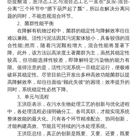
臣提醒道，悬浮态工艺与混合态工艺一直在
“
反应
-
混合
-
分离
”
三个环节中
“
摁下葫芦起了瓢
”
，所以在解决分离问
题的同时，不能忽视混合环节。
2
、菌群性能平衡
在降解有机物过程中，菌群的稳定性与降解效率往往
难以兼顾。活性污泥法因其污泥絮体较小，具备较强的混
合性能
;
然而，随着污泥颗粒增大，混合性能将显著下
降。此外，该方法以高浓度土著菌群为主，虽然其稳定性
较高，但功能选择性较差，即降解特定污染物的能力有
限。值得注意的是，活性污泥系统一旦稳定运行，便极难
破坏其稳定性。尽管目前已开发出多种高效功能菌群以提
高降解效率，却往往面临
“
顾此失彼
”
的困境：效率提升的
同时，系统稳定性必然下降。
3
、单元与流程
王洪臣表示，在污水生物处理工艺的创新与优化进程
中，各处理流程必须明确分工、各司其职，才能实现系统
整体效能的最大化。只有各个环节精准配合、协同创新，
才能构建高效、节能且可持续的污水处理系统。
王洪臣总结，真正的创新是既要、又要、还要，既要