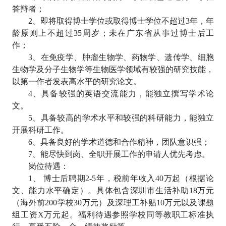
答辩者；
2
、即将取得博士学位或取得博士学位不超过
3
年，年
龄原则上不超过
35
周岁；未在广东省从事过博士后工
作；
3
、在免疫学、肿瘤生物学、药物学、遗传学、细胞
生物学及分子生物学等生物医学领域有较强的研究技能，
以第一作者发表高水平的研究论文。
4
、具备较强的英语交流能力，能独立撰写学术论
文。
5
、具备较高的学术水平和较强的科研能力，能独立
开展科研工作。
6
、具备良好的学术道德和合作精神，团队意识强；
7
、能尽快到岗、全职开展工作的申请人优先考虑。
岗位待遇：
1
、 博士后聘期
2-5
年，税前年收入
40
万起（根据论
文、能力水平确定）。具体包含深圳市生活补助
18
万元
（海外前
200
学校
30
万元）及深理工补贴
10
万元以及课题
组工资
X
万元起。福利待遇参照学校同等教职工标准执