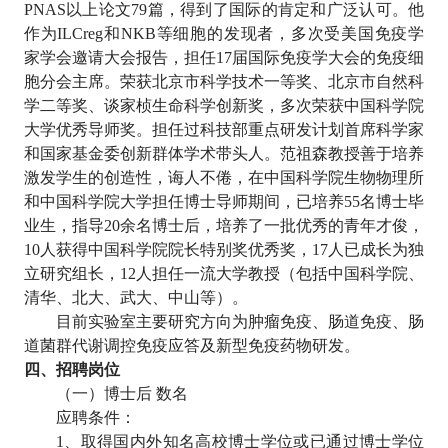
PNAS
以上论文
79
篇，得到了国际的肯定和广泛认可。他
作为
ILCreg
和
NKB
等细胞的发现者，多次受美国免疫学
家学会邀请大会报告，担任
17
届国际免疫学大会的免疫细
胞分会主席。荣获北京市科学技术一等奖、北京市自然科
学二等奖、谈家桢生命科学创新奖，多次荣获中国科学院
大学优秀导师奖。担任过科技部重点研发计划首席科学家
和国家基金委创新群体学术带头人。范祖森教授善于培养
激发学生的创造性，诲人不倦，在中国科学院生物物理所
和中国科学院大学担任博士导师期间，已培养
55
名博士毕
业生，指导
20
余名博士后，培养了一批优秀的青年才俊，
10
人获得中国科学院院长特别奖优秀奖，
17
人已成长为独
立研究组长，
12
人担任一流大学教授（包括中国科学院、
清华、北大、武大、中山等）。
目前实验室主要研究方向为肿瘤免疫、肠道免疫、肠
道菌群代谢调控免疫应答及新型免疫药物研发。
四、招聘岗位
（一）博士后
数名
应聘条件：
1
、取得国内外知名高校博士学位或已通过博士学位