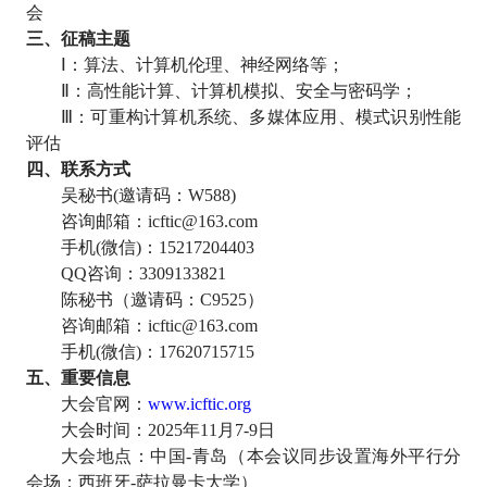
会
三、征稿主题
Ⅰ：算法、计算机伦理、神经网络等；
Ⅱ：高性能计算、计算机模拟、安全与密码学；
Ⅲ：可重构计算机系统、多媒体应用、模式识别性能
评估
四、联系方式
吴秘书
(
邀请码：
W588)
咨询邮箱：
icftic@163.com
手机
(
微信
)
：
15217204403
QQ
咨询：
3309133821
陈秘书（邀请码：
C9525
）
咨询邮箱：
icftic@163.com
手机
(
微信
)
：
17620715715
五、重要信息
大会官网：
www.icftic.org
大会时间：
2025
年
11
月
7-9
日
大会地点：中国
-
青岛（本会议同步设置海外平行分
会场：西班牙
-
萨拉曼卡大学）