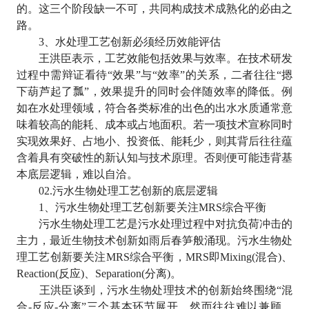
的。这三个阶段缺一不可，共同构成技术成熟化的必由之
路。
3
、水处理工艺创新必须经历效能评估
王洪臣表示，工艺效能包括效果与效率。在技术研发
过程中需辩证看待
“
效果
”
与
“
效率
”
的关系，二者往往
“
摁
下葫芦起了瓢
”
，效果提升的同时会伴随效率的降低。例
如在水处理领域，符合各类标准的出色的出水水质通常意
味着较高的能耗、成本或占地面积。若一项技术宣称同时
实现效果好、占地小、投资低、能耗少，则其背后往往蕴
含着具有突破性的新认知与技术原理。否则便可能违背基
本底层逻辑，难以自洽。
02.
污水生物处理工艺创新的底层逻辑
1
、污水生物处理工艺创新要关注
MRS
综合平衡
污水生物处理工艺是污水处理过程中对抗负荷冲击的
主力，最近生物技术创新如雨后春笋般涌现。污水生物处
理工艺创新要关注
MRS
综合平衡，
MRS
即
Mixing(
混合
)
、
Reaction(
反应
)
、
Separation(
分离
)
。
王洪臣谈到，污水生物处理技术的创新始终围绕
“
混
合
-
反应
-
分离
”
三个基本环节展开，然而往往难以兼顾，