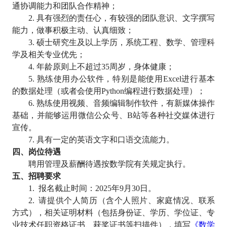
通协调能力和团队合作精神；
2.
具有强烈的责任心，有较强的团队意识、文字撰写
能力，做事积极主动、认真细致；
3.
硕士研究生及以上学历，系统工程、数学、管理科
学及相关专业优先；
4.
年龄原则上不超过
35
周岁，身体健康；
5.
熟练使用办公软件，特别是能使用
Excel
进行基本
的数据处理（或者会使用
Python
编程进行数据处理）；
6.
熟练使用视频、音频编辑制作软件，有新媒体操作
基础，并能够运用微信公众号、
B
站等各种社交媒体进行
宣传。
7.
具有一定的英语文字和口语交流能力。
四、岗位待遇
聘用管理及薪酬待遇按数学院有关规定执行。
五、招聘要求
1.
报名截止时间：
2025
年
9
月
30
日。
2.
请提供个人简历（含个人照片、家庭情况、联系
方式），相关证明材料（包括身份证、学历、学位证、专
业技术任职资格证书、获奖证书等扫描件），填写
《数学