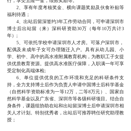
行，享受五险一金，绩效奖励等。
2
、享有年度考核奖金、横向课题奖励及伙食补贴等
福利待遇；
4
、出站后留深签约
3
年工作劳动合同，可申请深圳市
博士后出站留（来）深科研资助
30
万（每年
10
万共计
3
年）
;
5
、可依托学校申请深圳市人才房。可落户深圳市，
配偶及未成年子女可办理随迁入户。具有从幼儿园、小
学、初中、高中的高水准附属教育机构，为教职工子女提
供优质教育资源。提供高水准医疗保障，入职满一年可享
受定制化高端体检
;
6
、单位提供优良的工作环境和充足的科研条件支
持，全力支持博士后作为负责人申请中国博士后科学基金
（自然科学资助标准为一等
12
万，二等
8
万元）、国家自
然科学基金以及广东省、深圳市等各级科研项目。结合自
身条件，课题组协助在站和出站留深博士后申请深圳市相
关人才计划。特别优秀者，出站后可推荐聘任研究助理教
授；