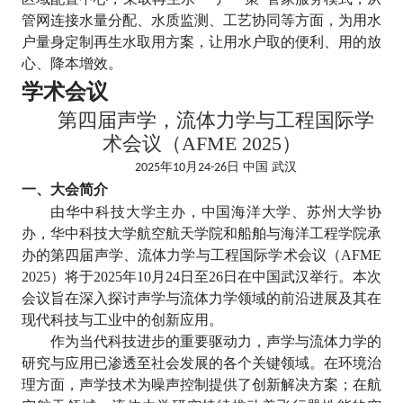
管网连接水量分配、水质监测、工艺协同等方面，为用水
户量身定制再生水取用方案，让用水户取的便利、用的放
心、降本增效。
学术会议
第四届声学，流体力学与工程国际学
术会议（
AFME 2025）
年
月
日
中国
武汉
2025
10
24
-
26
一、大会简介
由华中科技大学主办，中国海洋大学、苏州大学协
办，华中科技大学航空航天学院和船舶与海洋工程学院承
办的第四届声学、流体力学与工程国际学术会议（
AFME
2025
）将于
2025
年
10
月
24
日至
26
日在中国武汉举行。本次
会议旨在深入探讨声学与流体力学领域的前沿进展及其在
现代科技与工业中的创新应用。
作为当代科技进步的重要驱动力，声学与流体力学的
研究与应用已渗透至社会发展的各个关键领域。在环境治
理方面，声学技术为噪声控制提供了创新解决方案；在航