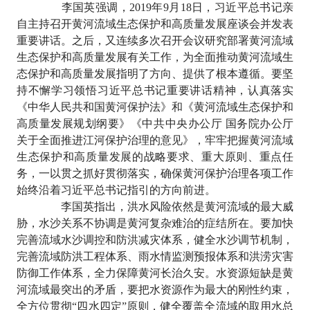
李国英强调，
2019
年
9
月
18
日，习近平总书记亲
自主持召开黄河流域生态保护和高质量发展座谈会并发表
重要讲话。之后，又连续多次召开会议研究部署黄河流域
生态保护和高质量发展有关工作，为全面推动黄河流域生
态保护和高质量发展指明了方向、提供了根本遵循。要坚
持不懈学习领悟习近平总书记重要讲话精神，认真落实
《中华人民共和国黄河保护法》和《黄河流域生态保护和
高质量发展规划纲要》《中共中央办公厅
国务院办公厅
关于全面推进江河保护治理的意见》，牢牢把握黄河流域
生态保护和高质量发展的战略要求、重大原则、重点任
务，一以贯之抓好贯彻落实，确保黄河保护治理各项工作
始终沿着习近平总书记指引的方向前进。
李国英指出，洪水风险依然是黄河流域的最大威
胁，水沙关系不协调是黄河复杂难治的症结所在。要加快
完善流域水沙调控和防洪减灾体系，健全水沙调节机制，
完善流域防洪工程体系、雨水情监测预报体系和洪涝灾害
防御工作体系，全力保障黄河长治久安。水资源短缺是黄
河流域最突出的矛盾，要把水资源作为最大的刚性约束，
全方位贯彻
“四水四定”原则，健全覆盖全流域的取用水总