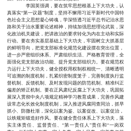
李国英强调，要在筑牢思想根基上下大功夫，认
真落实
“第一议题”制度，坚持不懈用习近平新时代中国特
色社会主义思想凝心铸魂，学深悟透习近平总书记治水思
路和关于治水重要论述精神，持续加强思想理论武装，深
化政治机关建设，把讲政治的要求转化为内在主动和实际
行动。要在夯实基层基础上下大功夫，牢固树立大抓基层
的鲜明导向，把党支部标准化规范化建设摆在突出位置，
进一步严密组织体系、严肃组织生活、严格教育管理，全
面强化党支部政治功能、提升党支部组织力。要在规范权
力运行上下大功夫，健全授权用权制权相统一、清晰透明
可追溯的制度机制，扎紧织密制度笼子，完善制度执行监
督机制、反馈机制、及时发现问题的防范机制、精准纠正
偏差的矫正机制。要在正风肃纪反腐上下大功夫，巩固拓
展深入贯彻中央八项规定精神学习教育成果，完善作风建
设常态化长效化制度机制，深入推进风腐同查同治，抓早
抓小、防微杜渐，深化以案为鉴、以案促改、以案促治，
以铁规矩锻造好作风。要在健全责任体系上下大功夫，落
实主体责任、监督责任、“第一责任人”责任和“一岗双