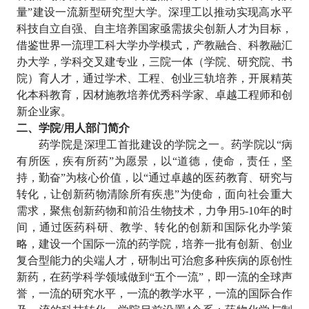
量”建设一流新型研究型大学。深理工以推动实现高水平
科技自立自强、自主培养国家亟需拔尖创新人才为目标，
借鉴世界一流理工科大学办学模式，产教融合、科教融汇
办大学，学科交叉建专业，三院一体（学院、研究院、书
院）育人才，通过学术、工程、创业三轨培养，开展精英
化本科教育，因材施教培养优秀科学家、卓越工程师和创
新企业家。
二、学院
/
用人部门简介
药学院是深理工首批建设的学院之一。药学院以
“病
有所医，疾有所药”为愿景，以“道德，使命，责任，坚
持，勤奋”为核心价值，以“通过卓越的医药教育、研究与
转化，让创新药物清除所有疾患”为使命，面向社会重大
需求，聚焦创新药物和前沿生物技术，力争用
5-10
年的时
间，通过医药科研、教学、转化的创新和国际化办学策
略，建设一个国际一流的药学院，培养一批有创新、创业
复合型能力的尖端人才，研制出可治愈多种疾病的原创性
新药，在药学科学领域做到“五个一流”，即一流的全球声
誉，一流的研究水平，一流的教学水平，一流的国际合作