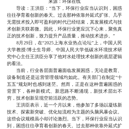
来源
：环保在线
导读：王洪臣：
“当下，环保行业应当认识到，困惑
往往孕育着创新的春天。过去那种依靠外延式扩张、几乎
无需技术投入即可盈利的时代已经结束，其发展模式与技
术创新关联甚微。因此，环保行业更应沉下心来，聚焦真
正的技术创新，致力提升产品质量，推动技术进步。”
8
月
29
日，在
“2025
上海水业热点论坛
”
上，中国人民
大学教授
/
博士生导师、中国人民大学低碳水环境技术研
究中心主任王洪臣分享了他对水处理技术创新的底层逻辑
的看法。
当前，行业各层面普遍面临发展困惑，无论是教育、
设备制造还是运营管理领域均如此。有关部门在制定
“
十
五五
”
规划时也感到迷茫。然而，正是在这种普遍困惑的
背景下，各种新模式、新思路不断涌现，新技术层出不
穷，技术创新呈现空前活跃的态势。
王洪臣表示，近一个月以来，他参加了多场以凝练新
技术、探索新突破、优化短流程为主题的头脑风暴会议。
这些会议规模虽小却讨论激烈。当下，环保行业应当认识
到，困惑往往孕育着创新的春天。过去那种依靠外延式扩