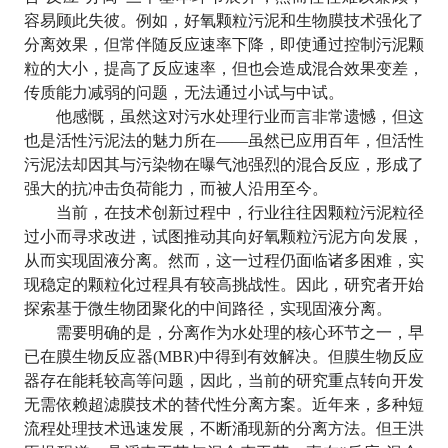
容易顾此失彼。例如，好氧颗粒污泥和生物膜技术强化了
分离效果，但常伴随反应速率下降，即使通过控制污泥颗
粒的大小，提高了反应速率，但也会造成混合效果变差，
传质能力减弱的问题，无法通过小试与中试。
他感慨，虽然这对污水处理行业而言非常遗憾，但这
也是活性污泥法的魅力所在
——
虽然已应用百年，但活性
污泥法却因其与污染物在曝气池强烈的混合反应，形成了
强大的抗冲击负荷能力，而被人沿用至今。
当前，在技术创新过程中，行业往往因颗粒污泥粒径
过小而寻求改进，试图推动其向好氧颗粒污泥方向发展，
从而实现固液分离。然而，这一过程仍面临诸多困难，实
现稳定的颗粒化过程具有较高挑战性。因此，研究者开始
探索基于微生物团聚化的中间路径，实现固液分离。
需要明确的是，分离作为水处理的核心环节之一，早
已在膜生物反应器
(MBR)
中得到有效解决。但膜生物反应
器存在能耗较高等问题，因此，当前的研究重点转向开发
无需依赖超滤膜技术的替代性分离方案。近年来，多种短
流程处理技术迅速发展，不断涌现新的分离方法。但王洪