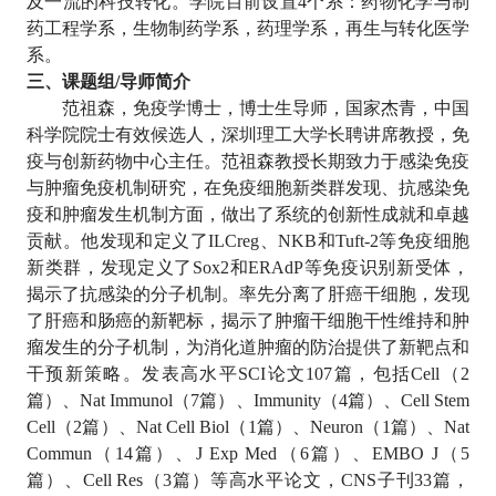
及一流的科技转化。学院目前设置
4
个系：药物化学与制
药工程学系，生物制药学系，药理学系，再生与转化医学
系。
三、课题组
/
导师简介
范祖森，免疫学博士，博士生导师，国家杰青，中国
科学院院士有效候选人，深圳理工大学长聘讲席教授，免
疫与创新药物中心主任。范祖森教授长期致力于感染免疫
与肿瘤免疫机制研究，在免疫细胞新类群发现、抗感染免
疫和肿瘤发生机制方面，做出了系统的创新性成就和卓越
贡献。他发现和定义了
ILCreg
、
NKB
和
Tuft-2
等免疫细胞
新类群，发现定义了
Sox2
和
ERAdP
等免疫识别新受体，
揭示了抗感染的分子机制。率先分离了肝癌干细胞，发现
了肝癌和肠癌的新靶标，揭示了肿瘤干细胞干性维持和肿
瘤发生的分子机制，为消化道肿瘤的防治提供了新靶点和
干预新策略。发表高水平
SCI
论文
107
篇，包括
Cell
（
2
篇）、
Nat Immunol
（
7
篇）、
Immunity
（
4
篇）、
Cell Stem
Cell
（
2
篇）、
Nat Cell Biol
（
1
篇）、
Neuron
（
1
篇）、
Nat
Commun
（
14
篇）、
J Exp Med
（
6
篇）、
EMBO J
（
5
篇）、
Cell Res
（
3
篇）等高水平论文，
CNS
子刊
33
篇，