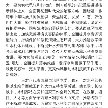
大。要切实把思想和行动统一到习近平总书记重要讲话指
示精神上来，全面贯彻新时代党的治藏方略，围绕进一步
铸牢中华民族共同体意识，聚焦稳定、发展、生态、强边
四件大事，坚持精准援藏、系统援藏、长期援藏，坚定不
移把党中央、国务院决策部署落到实处。要从西藏区情水
情出发，加快完善洪涝灾害防御体系，全面提升水资源调
配能力，持续保护和修复河湖生态环境，大力推进数字孪
生水利体系建设，不断提升水资源节约集约利用水平，增
强西藏水利治理管理能力，久久为功推动西藏水利高质量
发展。要切实加强组织领导，科学编制水利援藏
“十五
五”规划，全面提升落实效能，发挥水利援藏干部作用，
以更高标准、更大举措、更实作风推动水利援藏工作取得
新成效。
王君正代表西藏自治区党委、政府，对水利部长
期以来给予西藏工作的大力支持表示感谢。他表示，长期
以来，水利部站在党和国家工作全局的高度，在政策、项
目、人才等方面给予西藏水利事业大力支持，推动各项工
作不断取得新成效。西藏将与水利部共同深入贯彻落实习