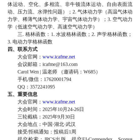
体运动、空化、多相流、非牛顿流体运动、自由表面流
动、压力流、水弹性问题）；
2.
气体动力学（高温气体动
力学、稀薄气体动力学、宇宙气体动力学）；
3.
空气动力
学（低速空气动力学、高速空气动力学）
三
.
格林函数：
1.
水波格林函数；
2.
声学格林函数；
3.
电动力学格林函数
四、联系方式
大会官网：
www.icafme.net
会议邮箱：
icafme@163.com
Carol Wen |
温老师 （邀请码：
W685
）
手机
/
微信：
17620001794
QQ
：
3572241095
五、重要信息
大会官网：
www.icafme.net
大会时间：
2025
年
10
月
24-26
日
三轮截稿：
2025
年
9
月
30
日
大会地点：中国
·湖北·武汉
接受
/
拒稿通知：投稿后
1
周
提交检索：
JPCS
出版，提交
EI-Compendex
，
Scopus