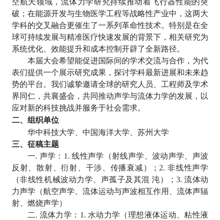
空航天领域，流体力学研究持续推动着飞行器性能的突
破；在能源开发与生物医学工程等战略性产业中，这两大
学科的交叉融合更催生了一系列革命性技术。特别是在全
球可持续发展与精准医疗快速发展的背景下，相关研究为
系统优化、效能提升和成本控制开辟了全新路径。
本届大会希望能促进国际间的学术交流与合作，为代
表们提供一个展示研究成果，探讨学科最新进展和未来趋
势的平台。我们诚挚邀请全球的研究人员、工程师及学术
界同仁，共襄盛会，共同推动声学与流体力学的发展，以
应对新的科技挑战并服务于社会需求。
二、组织单位
华中科技大学、中国海洋大学、苏州大学
三、征稿主题
一
.
声学：
1.
线性声学（射线声学、波动声学、声波
反射、散射、衍射、干涉、传播衰减）；
2.
非线性声学
（非线性机械波动力学、声孤子及其混 沌）；
3.
流体动
力声学（航空声学、流体运动与声波相互作用、流体声辐
射、燃烧声学）
二
.
流体力学：
1.
水动力学（理想液体运动、粘性液