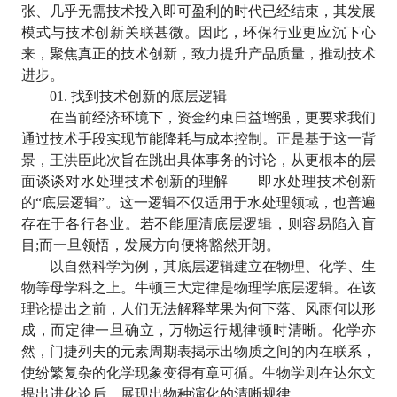
张、几乎无需技术投入即可盈利的时代已经结束，其发展
模式与技术创新关联甚微。因此，环保行业更应沉下心
来，聚焦真正的技术创新，致力提升产品质量，推动技术
进步。
01.
找到技术创新的底层逻辑
在当前经济环境下，资金约束日益增强，更要求我们
通过技术手段实现节能降耗与成本控制。正是基于这一背
景，王洪臣此次旨在跳出具体事务的讨论，从更根本的层
面谈谈对水处理技术创新的理解
——
即水处理技术创新
的
“
底层逻辑
”
。这一逻辑不仅适用于水处理领域，也普遍
存在于各行各业。若不能厘清底层逻辑，则容易陷入盲
目
;
而一旦领悟，发展方向便将豁然开朗。
以自然科学为例，其底层逻辑建立在物理、化学、生
物等母学科之上。牛顿三大定律是物理学底层逻辑。在该
理论提出之前，人们无法解释苹果为何下落、风雨何以形
成，而定律一旦确立，万物运行规律顿时清晰。化学亦
然，门捷列夫的元素周期表揭示出物质之间的内在联系，
使纷繁复杂的化学现象变得有章可循。生物学则在达尔文
提出进化论后，展现出物种演化的清晰规律。