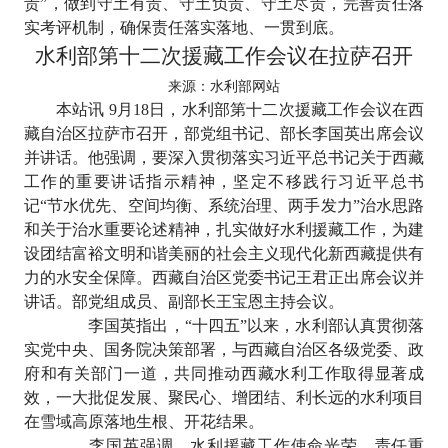
责”，做到守土有责、守土负责、守土尽责，完善责任落
实考评机制，确保责任落实落地、一贯到底。
水利部第十二次援藏工作会议在拉萨召开
来源：水利部网站
本站讯
9
月
18
日，水利部第十二次援藏工作会议在西
藏自治区拉萨市召开，部党组书记、部长李国英出席会议
并讲话。他强调，要深入贯彻落实习近平总书记关于西藏
工作的重要讲话指示精神，坚定不移践行习近平总书
记“节水优先、空间均衡、系统治理、两手发力”治水思路
和关于治水重要论述精神，扎实做好水利援藏工作，为建
设团结富裕文明和谐美丽的社会主义现代化新西藏提供有
力的水安全保障。西藏自治区党委书记王君正出席会议并
讲话。部党组成员、副部长王宝恩主持会议。
李国英指出，
“十四五”以来，水利部认真贯彻落
实党中央、国务院决策部署，与西藏自治区各级党委、政
府和有关部门一道，共同推动西藏水利工作取得显著成
效，一大批促发展、聚民心、增团结、利长远的水利项目
在雪域高原落地生根、开花结果。
李国英强调，水利援藏工作使命光荣、责任重