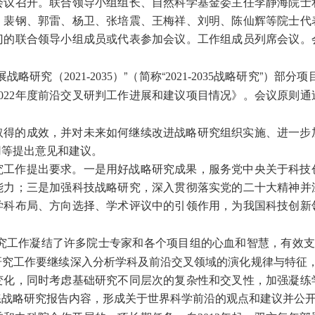
会议召开。联合领导小组组长、自然科学基金委主任李静海院士
、裴钢、郭雷、杨卫、张培震、王梅祥、刘明、陈仙辉等院士代
门的联合领导小组成员或代表参加会议。工作组成员列席会议。
2021-2035
2021-2035
展战略研究（
）”（简称“
战略研究”）部分项
022
年度前沿交叉研判工作进展和建议项目情况》。会议原则通
取得的成效，并对未来如何继续改进战略研究组织实施、进一步
用等提出意见和建议。
究工作提出要求。一是用好战略研究成果，服务党中央关于科技
能力；三是加强科技战略研究，深入贯彻落实党的二十大精神并
学科布局、方向选择、学术评议中的引领作用，为我国科技创新
究工作凝结了许多院士专家和各个项目组的心血和智慧，有效支
研究工作要继续深入分析学科及前沿交叉领域的演化规律与特征
变化，同时考虑基础研究不同层次的复杂性和交叉性，加强凝练
练战略研究报告内容，形成关于世界科学前沿的观点和建议并公