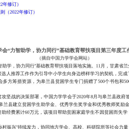
22
年修订）
2022
细则（
年修订）
学会“力智助学，协力同行”基础教育帮扶项目第三年度工
（摘自中国力学学会网站）
11
智助学，协力同行”基础教育帮扶项目落地实施。
月，甘肃省兰
候选人推荐工作作为引导中小学生向身边榜样学习的契机，完成
500
50
会多方筹措资源，为皋兰县贫困学生专门捐赠了
个书包和
2020
8
贫攻坚战的决策部署，中国力学学会于
年
月与皋兰县政府
在皋兰县建立贫困学生助学金、优秀学生奖学金和优秀教师奖励
60
资助经费累计
万元，该项目帮助贫困家庭学生不因贫困而失学
乡村振兴”持续发力，协同地方学会、高校、科研院所等社会力