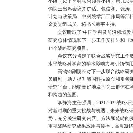
小组（以下简称联合领导小组）第九次
钧院士出席会议并讲话。包信和、张涛
计划与政策局、中科院学部工作局等部
金委党组成员、秘书长韩宇主持。
会议听取了“中国学科及前沿领域发
2
研究总体情况和下一步工作安排》和《
14
个战略研究项目。
会议充分肯定了联合战略研究工作
水平战略科学家的学术影响力与引领作
高鸿钧副院长对下一步联合战略研
叉研判，助力提升我国科技原创和引领
研究平台，能够更好地发挥院士群体在
和跨越的蓝图。
2021-2035
李静海主任强调，
战略研
对新时期的重大挑战与机遇，未来战略
势，充分关注研究内容、方法和范畴的
重视战略研究成果应用与传播，高度凝