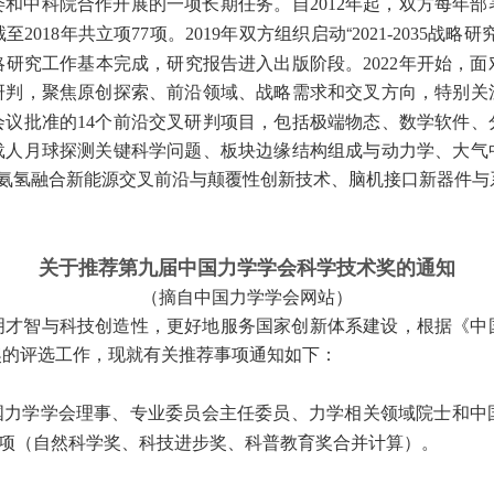
2012
委和中科院合作开展的一项长期任务。自
年起，双方每年部
2018
77
2019
2021-2035
截至
年共立项
项。
年双方组织启动“
战略研
2022
略研究工作基本完成，研究报告进入出版阶段。
年开始，面
研判，聚焦原创探索、前沿领域、战略需求和交叉方向，特别关
14
会议批准的
个前沿交叉研判项目，包括极端物态、数学软件、
载人月球探测关键科学问题、板块边缘结构组成与动力学、大气
、氨氢融合新能源交叉前沿与颠覆性创新技术、脑机接口新器件
关于推荐第九届中国力学学会科学技术奖的通知
（摘自中国力学学会网站）
明才智与科技创造性，更好地服务国家创新体系建设，根据《中
奖的评选工作，现就有关推荐事项通知如下：
中国力学学会理事、专业委员会主任委员、力学相关领域院士和
项（自然科学奖、科技进步奖、科普教育奖合并计算）。