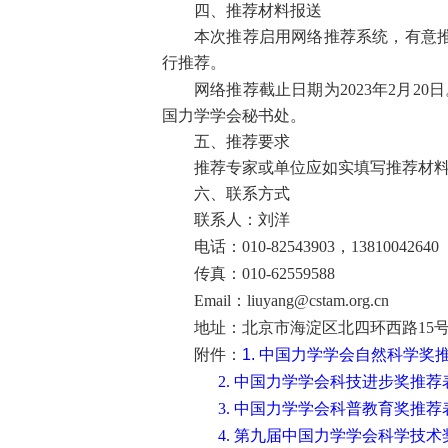
四、推荐材料报送
本次推荐启用网络推荐系统，有意
行推荐。
2023
2
20
网络推荐截止日期为
年
月
日
国力学学会秘书处。
五、推荐要求
推荐专家或单位应如实填写推荐材
六、联系方式
联系人：刘洋
010-82543903
13810042640
电话：
，
010-62559588
传真：
Email
liuyang@cstam.org.cn
：
15
地址：北京市海淀区北四环西路
中国力学学会自然科学奖
附件：
1.
2.
中国力学学会科技进步奖推荐
3.
中国力学学会科普教育奖推荐
4.
第九届中国力学学会科学技术