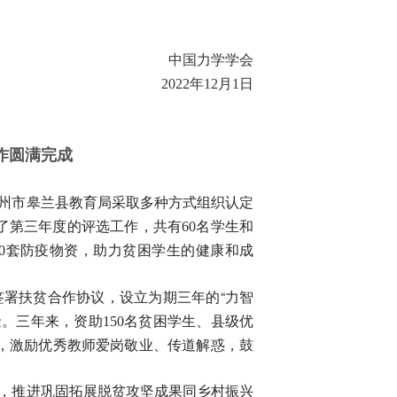
中国力学学会
2022
12
1
年
月
日
作圆满完成
州市皋兰县教育局采取多种方式组织认定
60
了第三年度的评选工作，共有
名学生和
0
套防疫物资，助力贫困学生的健康和成
签署扶贫合作协议，设立为期三年的“力智
150
金。三年来，资助
名贫困学生、县级优
，激励优秀教师爱岗敬业、传道解惑，鼓
量，推进巩固拓展脱贫攻坚成果同乡村振兴