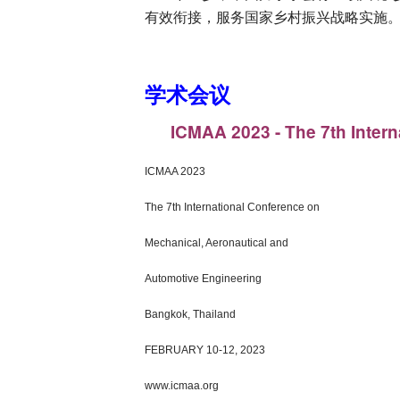
有效衔接，服务国家乡村振兴战略实施
学术会议
ICMAA 2023 - The 7th Inter
ICMAA 2023
The 7th International Conference on
Mechanical, Aeronautical and
Automotive Engineering
Bangkok, Thailand
FEBRUARY 10-12, 2023
www.icmaa.org