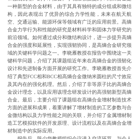
一种新型的合金材料，由于其具有独特的成分组成和微结
构，因此表现出了优异的综合力学性能，未来在航天航
空、交通运输、能源环保等领域有广泛的应用前景。高熵
合金力学行为和性能的研究是材料科学和固体力学研究的
前沿领域。如何通过成分和微结构设计，进一步提升高熵
合金的强度和延展性，实现强韧协同，是高熵合金研究领
域的关键科学问题之一。李晓雁教授在报告中围绕这一关
键科学问题，介绍了其课题组近年来在高熵合金的强韧化
设计和先进制备方面开展的研究工作。李晓雁教授首先介
FCC
BCC
绍了典型
相和
相高熵合金微纳米圆柱的尺寸效应
及其内在的强化机理。然后，介绍了非等原子比的高熵合
金设计理念，以及应用该理念研发设计的高强韧新型高熵
合金。最后，主要介绍了课题组在高熵合金增材制造技术
方面的进展和成果，着重讲解了增材制造的工艺参数与合
金微结构以及力学性能之间的关联，并介绍了金属增材制
造工艺模拟软件的开发原理、设计流程以及在高熵合金增
材制造中的实际应用。
报告后，陈少华教授组织会议进入交流环节。与会人