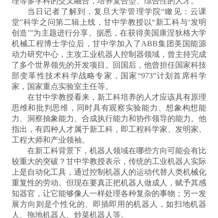
理等多学科的交叉融合，培养复合型、综合性的人才。
当日记者了解到，复旦大学管理学院“瞰见：云课
堂”科学之问第二辑上线，甘中学教授以“新工科与‘发明
创造’”为主题进行分享。据悉，在获得美国康涅狄格大学
机械工程博士学位后，甘中学加入了ABB集团美国能源
动力研究中心，主攻工业机器人控制器领域，曾主持完成
了多个世界领先的开发项目。回国后，他曾担任国家科技
部变革性技术科学战略专家，国家“973”计划首席科学
家，国家重点实验室主任等。
在甘中学教授看来，新工科培养的人才应该具有原理
思维和批判思维，同时具有观察实验能力、想象构想能
力、洞察抽象能力、合成执行能力和协作领导的能力。他
指出，有四种人才属于新工科，即工程科学家、发明家、
工程大师和产业领袖。
在新工科背景下，机器人领域在哪些方向可能会有比
较重大的突破？甘中学教授表示，传统的工业机器人实际
上是自动化工具，通过控制机器人的运动代替人类机械化
重复性的劳动。但现在要真正把机器人做成人，赋予其感
知器官，让它能够像人一样处理各种复杂的事物；另一发
展方向则是个性化的、即插即用的机器人，如扫地机器
人、拖地机器人、炒菜机器人等。