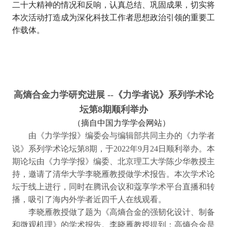
二十大精神的情况和反响，认真总结、巩固成果，切实将
本次活动打造成为深化科技工作者思想政治引领的重要工
作载体。
高熵合金力学研究进展 --《力学者说》系列学术论
坛第8期顺利举办
（摘自中国力学学会网站）
由《力学学报》编委会与编辑部共同主办的《力学者
8
2022
9
24
说》系列学术论坛第
期，于
年
月
日顺利举办。本
期论坛由《力学学报》编委、北京理工大学陈少华教授主
持，邀请了清华大学李晓雁教授做学术报告。本次学术论
坛于线上进行，同时在腾讯会议和蔻享学术平台直播和转
播，吸引了海内外学者近四千人在线观看。
李晓雁教授做了题为《高熵合金的强韧化设计、制备
和微观机理》的学术报告。李晓雁教授提到：高熵合金是