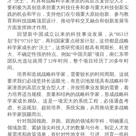
才“沃土”。对具有战略科学家潜质的高层次复合型人才，
要积极为其创造承担重大科技任务和参与重大科技创新实
践的机会和平台，支持他们在引领重大原始创新、参与教
育和科技战略顶层设计、推动学科交叉融合和创新发展等
方面发挥帅才作用。
回望新中国成立以来的科技事业发展，从“863计
划”到“973计划”，再到国家重点研发计划，这些都是战略
科学家成长的“沃土”，这类研究项目都具有周期长、耗资
大、不确定性强的特点。例如“中国天眼”项目，南仁东带
团队光选址就用了12年时间，整个项目经历了20多年时
间。
培养和造就战略科学家，需要较长的时间周期。这就
要求我们必须坚持长远眼光，有意识地发现具有战略科学
家潜质的高层次复合型人才，并按照事业发展的需要，着
力培养适当规模、质量和结构的战略科学家，形成战略科
学家成长梯队。这是一项宏大的系统工程，必须通盘考
虑、长远规划、超前培养、系统实施，从而推动更多战略
科学家脱颖而出。
针对我国领跑、并跑、跟跑的领域和学科，明确重点
领域急需、紧缺顶尖科技人才的数量与分布，制定人才发
展需求和政策清单，有针对性地支持、引进、培育一批科