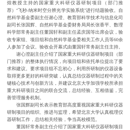
煌教授主持的国家重大科研仪器研制项目（部门推
-
荐）“飞秒
纳米时空分辨光学实验系统”进行结题验收。自
然科学基金委副主任谢心澄、教育部科学技术与信息化司
副司长张国辉、自然科学基金委财务局局长张香平、数理
科学部常务副主任董国轩和副主任孟庆国等出席会议，验
60
收专家组、项目组和自然科学基金委相关工作人员等
余
人参加了会议。验收会开幕式由董国轩常务副主任主持。
谢心澄副主任介绍了国家重大科研仪器研制项目（部
门推荐）的整体执行情况，向项目组和依托单位提出了要
求和建议。要求项目组不忘初心，利用所研制的仪器设备
取得更多更好的科研突破，认真总结仪器研制过程中的关
键核心技术与创新方法，并建议北京大学加强学校所承担
重大科研项目之间的联合交流，总结经验、互相借鉴，完
善管理服务机制。
张国辉副司长表示教育部高度重视国家重大科研仪器
研制项目的组织、推进与监理，希望北京大学认真梳理仪
器研制工作，总结相关经验，争当高校模范。
董国轩常务副主任介绍了国家重大科研仪器研制项目