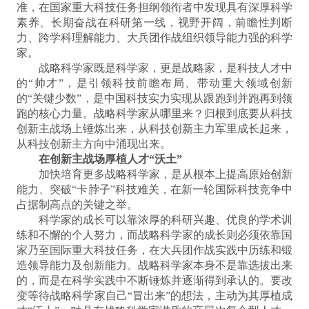
准，在国家重大科技任务担纲领衔者中发现具有深厚科学
素养、长期奋战在科研第一线，视野开阔，前瞻性判断
力、跨学科理解能力、大兵团作战组织领导能力强的科学
家。
战略科学家既是科学家，更是战略家，是科技人才中
的“帅才”，是引领科技前瞻布局、带动重大领域创新
的“关键少数”，是中国科技实力实现从跟跑到并跑再到领
跑的核心力量。战略科学家从哪里来？归根到底要从科技
创新主战场上锤炼出来，从科技创新主力军里成长起来，
从科技创新主方向中涌现出来。
在创新主战场厚植人才“沃土”
加快培育更多战略科学家，是从根本上提高原始创新
能力、突破“卡脖子”科技难关，在新一轮国际科技竞争中
占据制高点的关键之举。
科学家的成长可以靠浓厚的科研兴趣、优良的学术训
练和不懈的个人努力，而战略科学家的成长则必须依靠国
家乃至国际重大科技任务，在大兵团作战实践中历练和锻
造领导能力及创新能力。战略科学家本身不是靠选拔出来
的，而是在科学实践中不断锤炼并逐渐得到承认的。要改
变等待战略科学家自己“冒出来”的想法，主动为其厚植成