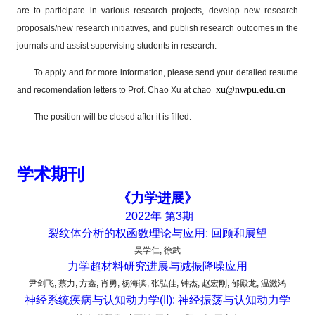
are to participate in various research projects, develop new research
proposals/new research initiatives, and publish research outcomes in the
journals and assist supervising students in research.
To apply and for more information, please send your detailed resume
chao_xu@nwpu.edu.cn
and recomendation letters to Prof. Chao Xu at
The position will be closed after it is filled.
学术期刊
《力学进展》
年
第
期
2022
3
裂纹体分析的权函数理论与应用
回顾和展望
:
吴学仁, 徐武
力学超材料研究进展与减振降噪应用
,
,
,
,
,
,
,
,
,
尹剑飞
蔡力
方鑫
肖勇
杨海滨
张弘佳
钟杰
赵宏刚
郁殿龙
温激鸿
神经系统疾病与认知动力学
神经振荡与认知动力学
(II):