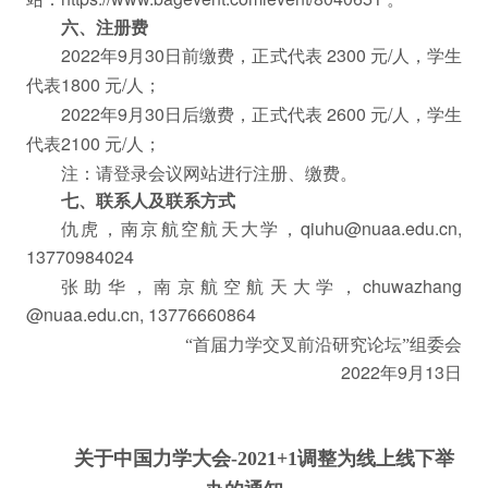
https://www.bagevent.comlevent/8040651
六、注册费
年
月
日前缴费，正式代表
元
人，学生
2022
9
30
2300
/
代表
元
人；
1800
/
年
月
日后缴费，正式代表
元
人，学生
2022
9
30
2600
/
代表
元
人；
2100
/
注：请登录会议网站进行注册、缴费。
七、联系人及联系方式
仇虎，南京航空航天大学，
qiuhu@nuaa.edu.cn,
13770984024
张助华，南京航空航天大学，
chuwazhang
@nuaa.edu.cn, 13776660864
“首届力学交叉前沿研究论坛”组委会
年
月
日
2022
9
13
关于中国力学大会-2021+1调整为线上线下举