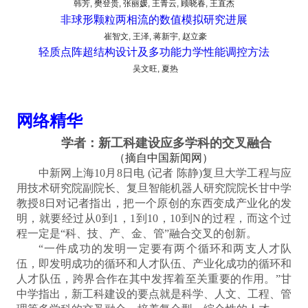
,
,
,
,
,
韩芳
樊登贵
张丽媛
王青云
顾晓春
王直杰
非球形颗粒两相流的数值模拟研究进展
,
,
,
崔智文
王泽
蒋新宇
赵立豪
轻质点阵超结构设计及多功能力学性能调控方法
,
吴文旺
夏热
网络精华
学者：新工科建设应多学科的交叉融合
（摘自中国新闻网）
中新网上海10月8日电 (记者 陈静)复旦大学工程与应
用技术研究院副院长、复旦智能机器人研究院院长甘中学
教授8日对记者指出，把一个原创的东西变成产业化的发
明，就要经过从0到1，1到10，10到N的过程，而这个过
程一定是“科、技、产、金、管”融合交叉的创新。
“一件成功的发明一定要有两个循环和两支人才队
伍，即发明成功的循环和人才队伍、产业化成功的循环和
人才队伍，跨界合作在其中发挥着至关重要的作用。”甘
中学指出，新工科建设的要点就是科学、人文、工程、管