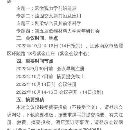
题：
专题一：宏微观力学前沿进展
专题二：流固交叉新前沿及应用
专题三：刚柔结合及其前沿科学
专题四：第五届低维材料力学青年研讨会
三、会议时间、地点
年
月
日
日报到）、江苏南京市栖霞
2022
10
14-16
(14
区环陵路
号紫金山庄（紫金会议中心）
18
四、重要时间节点
年
月
日前
会议早期注册
2022
9
30
年
月
日前
摘要提交截止
2022
10
7
年
月
日前
会议注册
2022
10
14
年
月
日
会议召开（
日报到）
2022
10
14-16
14
五、摘要投稿
本次会议仅接受摘要投稿（不接受全文）。请登录会
议网站，下载摘要模板，按要求撰写并提交摘要。有关注
册、缴费、摘要投稿、酒店预订等事宜，请登录会议网
站：
。