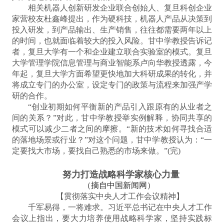
相关机器人创新研发企业联合创始人、复旦科创企业
家营校友杜鑫峰提出，作为硬科技，机器人产品从决策到
投入研发，到产品输出、生产销售，往往都需要两年以上
的时间，也就面临着较大的投入风险。甘中学教授告诉记
者，复旦大学有一个和企业建立联合实验室的模式。复旦
大学管理学院信息管理与商业智能系卢向华教授透露，今
年起，复旦大学方面希望更快地加大科研成果的转化，并
将成立专门的办公室，设定专门的政策与流程来加强产学
研的合作。
“创业初期如何平衡新的产品引入跟原有的从业者之
间的关系？”对此，甘中学教授举实例解释，协同共享的
模式可以减少二者之间的摩擦。“新的技术如何寻找合适
的落地场景或行业？”对这个问题，甘中学教授认为：“一
定要找大市场，要找自己熟悉的市场来做。”(完)
努力打造战略科学家核心力量
（摘自中国新闻网）
【贯彻落实中央人才工作会议精神】
千军易得，一将难求。习近平总书记在中央人才工作
会议上指出，要大力培养使用战略科学家，坚持实践标