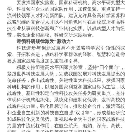
要发挥国家实验室、国家科研机构、高水平研究型大
学、科技领军企业的国家队作用，加速集聚、重点支持一
流科技领军人才和创新团队。建议允许具备高科学素养和
战略思维的复合型人才以不同角色同时在高校院所和高科
技企业从事科技创新和产业转化实践。以战略型人才为纽
带，实现企业和高校、科研院所深度融合。
遵循科研规律激发“源动力”
科技进步与创新发展离不开战略科学家引领性的探
索、开拓和奋进，战略科学家群体的经验、智慧和创造需
要从国家战略高度加以重视和引导。
积极支持组建高水平国家实验室，坚持“四个面向”，
紧跟世界科技发展大势，完成我国发展对科技发展提出的
使命任务，多出战略性、关键性重大科技成果。发挥国家
科研机构的作用，以服务国家利益和国家目标为主旨，以
战略性、基础性和定向性科技攻关任务为研究重点，充分
体现科研机构组织化、系统化和建制化优势。发挥高校的
战略科技力量，强化目标导向，推动校企合作，激活高校
和企业自主创新的科技自立自强“双引擎”，形成基础研究
和成果转化交叉优势。重视以央企为主导的国家战略科技
力量的中流砥柱作用，在航空航天、船舶、深海、高铁、